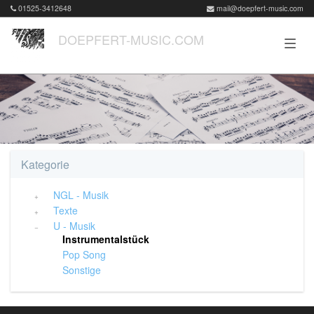
01525-3412648
mail@doepfert-music.com
DOEPFERT-MUSIC.COM
Kategorie
NGL - Musik
Texte
U - Musik
Instrumentalstück
Pop Song
Sonstige