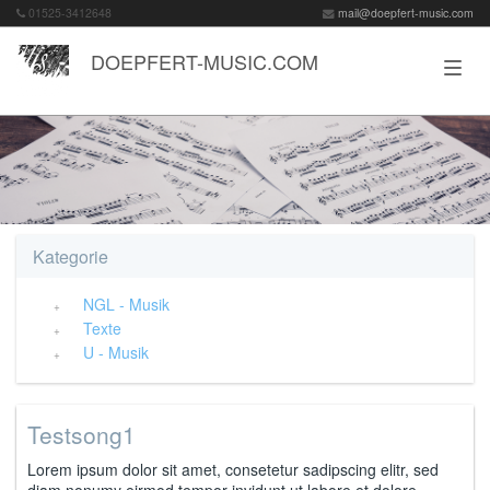
01525-3412648
mail@doepfert-music.com
DOEPFERT-MUSIC.COM
Kategorie
NGL - Musik
Texte
U - Musik
Testsong1
Lorem ipsum dolor sit amet, consetetur sadipscing elitr, sed
diam nonumy eirmod tempor invidunt ut labore et dolore