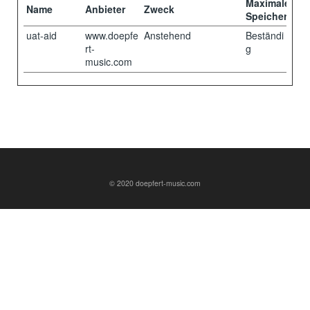
Maximale
Name
Anbieter
Zweck
Speicherdaue
uat-aid
www.doepfe
Anstehend
Beständi
rt-
g
music.com
© 2020 doepfert-music.com